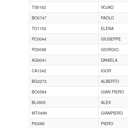
TS0162
VOJKO
BO0747
PAOLO
TO1152
ELENA
PC0044
GIUSEPPE
PD0098
GIORGIO
AQ0041
DANIELA
CA1242
IGOR
BG2273
ALBERTO
BO0584
GIAN PIERO
BL0805
ALEX
MT0499
GIANPIERO
PI0286
PIERO