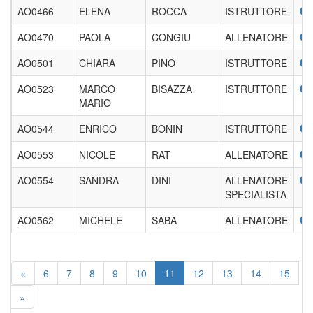
AO0466
ELENA
ROCCA
ISTRUTTORE
AO0470
PAOLA
CONGIU
ALLENATORE
AO0501
CHIARA
PINO
ISTRUTTORE
AO0523
MARCO
BISAZZA
ISTRUTTORE
MARIO
AO0544
ENRICO
BONIN
ISTRUTTORE
AO0553
NICOLE
RAT
ALLENATORE
AO0554
SANDRA
DINI
ALLENATORE
SPECIALISTA
AO0562
MICHELE
SABA
ALLENATORE
«
6
7
8
9
10
11
12
13
14
15
»