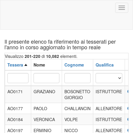
Toggl
naviga
Il presente elenco fa riferimento ai tesserati per
l'anno in corso aggiornato in tempo reale
Visualizzo
201-220
di
10,082
elementi.
Tessera
Nome
Cognome
Qualifica
AO0171
GRAZIANO
BOSONETTO
ISTRUTTORE
GIORGIO
AO0177
PAOLO
CHALLANCIN
ALLENATORE
AO0184
VERONICA
VOLPE
ISTRUTTORE
AO0197
ERMINIO
NICCO
ALLENATORE