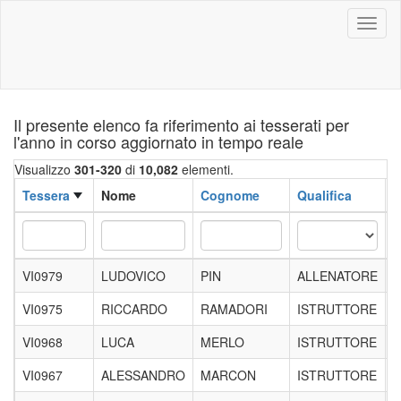
Toggl
naviga
Il presente elenco fa riferimento ai tesserati per
l'anno in corso aggiornato in tempo reale
Visualizzo
301-320
di
10,082
elementi.
Tessera
Nome
Cognome
Qualifica
VI0979
LUDOVICO
PIN
ALLENATORE
VI0975
RICCARDO
RAMADORI
ISTRUTTORE
VI0968
LUCA
MERLO
ISTRUTTORE
VI0967
ALESSANDRO
MARCON
ISTRUTTORE